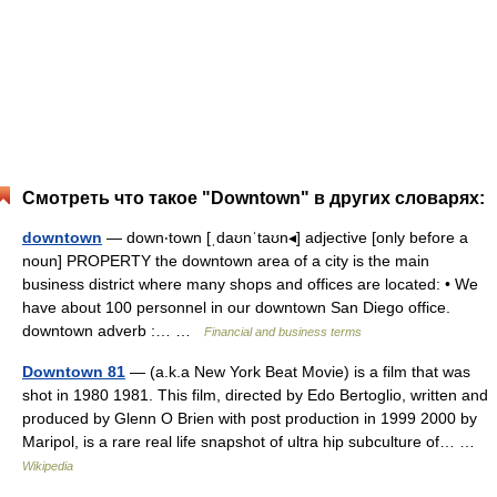
Смотреть что такое "Downtown" в других словарях:
downtown
— down‧town [ˌdaʊnˈtaʊn◂] adjective [only before a
noun] PROPERTY the downtown area of a city is the main
business district where many shops and offices are located: • We
have about 100 personnel in our downtown San Diego office.
downtown adverb :… …
Financial and business terms
Downtown 81
— (a.k.a New York Beat Movie) is a film that was
shot in 1980 1981. This film, directed by Edo Bertoglio, written and
produced by Glenn O Brien with post production in 1999 2000 by
Maripol, is a rare real life snapshot of ultra hip subculture of… …
Wikipedia