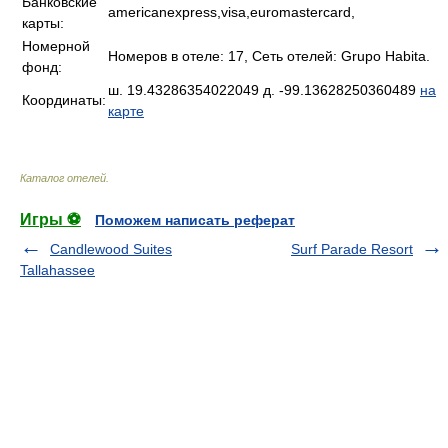
Банковские
americanexpress,visa,euromastercard,
карты:
Номерной
Номеров в отеле: 17, Сеть отелей: Grupo Habita.
фонд:
ш. 19.43286354022049 д. -99.13628250360489
на
Координаты:
карте
Каталог отелей
.
Игры ⚽
Поможем написать реферат
Candlewood Suites
Surf Parade Resort
Tallahassee