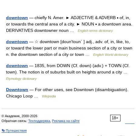
downtown
— chiefly N. Amer. ► ADJECTIVE & ADVERB ▪ of, in,
or towards the central area of a city. ► NOUN ▪ a downtown area.
DERIVATIVES downtowner noun …
English terms dictionary
downtown
— ☆ downtown [doun′toun΄ ] adj., adv. of, in, like, to,
or toward the lower part or main business section of a city or town
n. the downtown section of a city or town …
English World dictionary
downtown
— 1835, from DOWN (Cf. down) (adv.) + TOWN (Cf.
town). The notion is of suburbs built on heights around a city …
Etymology dictionary
Downtown
— For other uses, see Downtown (disambiguation).
Chicago Loop …
Wikipedia
© Академик, 2000-2026
18+
Обратная связь:
Техподдержка
,
Реклама на сайте
👣 Путешествия